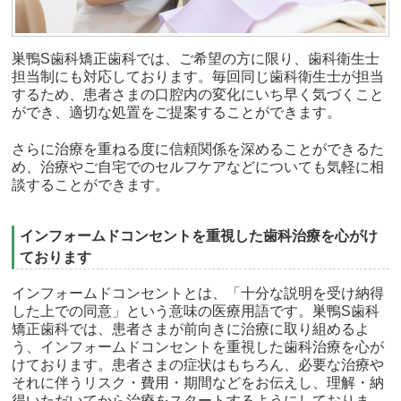
巣鴨S歯科矯正歯科では、ご希望の方に限り、歯科衛生士
担当制にも対応しております。毎回同じ歯科衛生士が担当
するため、患者さまの口腔内の変化にいち早く気づくこと
ができ、適切な処置をご提案することができます。
さらに治療を重ねる度に信頼関係を深めることができるた
め、治療やご自宅でのセルフケアなどについても気軽に相
談することができます。
インフォームドコンセントを重視した歯科治療を心がけ
ております
インフォームドコンセントとは、「十分な説明を受け納得
した上での同意」という意味の医療用語です。巣鴨S歯科
矯正歯科では、患者さまが前向きに治療に取り組めるよ
う、インフォームドコンセントを重視した歯科治療を心が
けております。患者さまの症状はもちろん、必要な治療や
それに伴うリスク・費用・期間などをお伝えし、理解・納
得いただいてから治療をスタートするようにしておりま