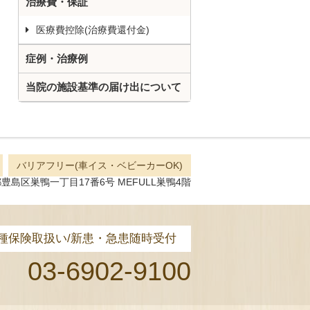
治療費・保証
医療費控除(治療費還付金)
症例・治療例
当院の施設基準の届け出について
バリアフリー(車イス・ベビーカーOK)
島区巣鴨一丁目17番6号 MEFULL巣鴨4階
種保険取扱い/新患・急患随時受付
03-6902-9100