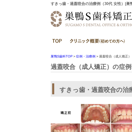
すきっ歯・過蓋咬合の治療例（30代 女性）|巣
ホーム
巣鴨S歯科TOP
>
症例・治療例
>
過蓋咬合（成人矯正）
過蓋咬合（成人矯正）の症例
すきっ歯・過蓋咬合の治療