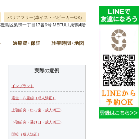
バリアフリー(車イス・ベビーカーOK)
島区巣鴨一丁目17番6号 MEFULL巣鴨4階
治療メニュー
治療費・保証
診療時間・地図
実際の症例
インプラント
叢生・八重歯（成人矯正）
上顎前突・出っ歯（成人矯正）
下顎前突・受け口（成人矯正）
開咬（成人矯正）