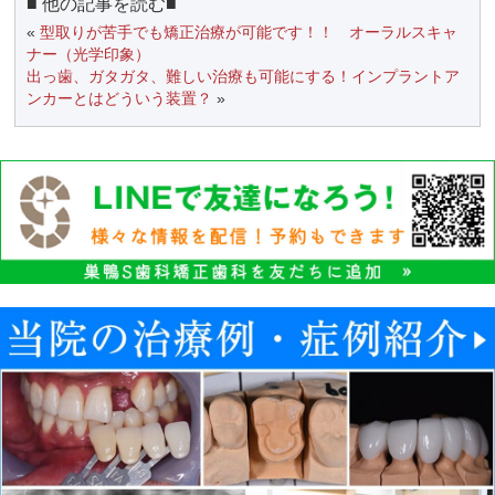
■ 他の記事を読む■
«
型取りが苦手でも矯正治療が可能です！！ オーラルスキャ
ナー（光学印象）
出っ歯、ガタガタ、難しい治療も可能にする！インプラントア
ンカーとはどういう装置？
»