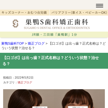
巣鴨S歯科TOP
>
矯正ブログ
>
【口ゴボ】は出っ歯？正式名称は？ど
ういう状態？治せる？
【口ゴボ】は出っ歯？正式名称は？どういう状態？治せ
る？
投稿日：2022年5月2日
カテゴリ：
矯正ブログ