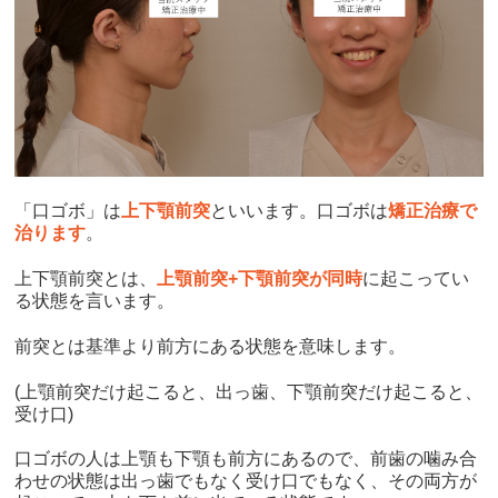
「口ゴボ」は
上下顎前突
といいます。
口ゴボは
矯正治療で
治ります
。
上下顎前突とは、
上顎前突
+
下顎前突が同時
に起こってい
る状態を言います。
前突とは基準より前方にある状態を意味します。
(上顎前突だけ起こると、出っ歯、
下顎前突だけ起こると、
受け口)
口ゴボの人は上顎も下顎も前方にあるので、前歯の噛み合
わせの状態は出っ歯でもなく受け口でもなく、その両方が