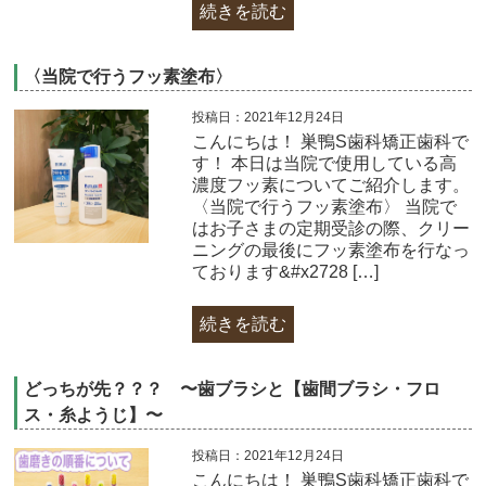
続きを読む
〈当院で行うフッ素塗布〉
投稿日：2021年12月24日
こんにちは！ 巣鴨S歯科矯正歯科で
す！ 本日は当院で使用している高
濃度フッ素についてご紹介します。
〈当院で行うフッ素塗布〉 当院で
はお子さまの定期受診の際、クリー
ニングの最後にフッ素塗布を行なっ
ております&#x2728 […]
続きを読む
どっちが先？？？ 〜歯ブラシと【歯間ブラシ・フロ
ス・糸ようじ】〜
投稿日：2021年12月24日
こんにちは！ 巣鴨S歯科矯正歯科で