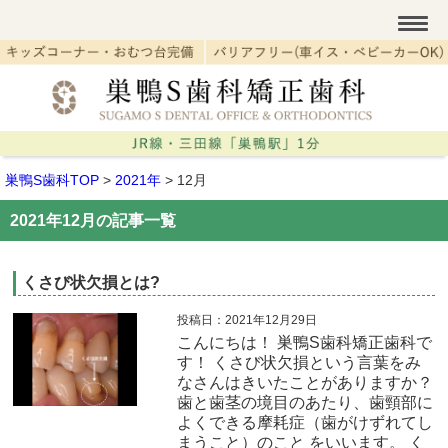
巣鴨S歯科TOP
>
2021年
>
12月
2021年12月の記事一覧
くさび状欠損とは?
投稿日：2021年12月29日
こんにちは！ 巣鴨S歯科矯正歯科で
す！ くさび状欠損という言葉をみ
なさんはきいたことがありますか？
歯と歯茎の境目のあたり、歯頸部に
よくできる摩耗症（歯がけずれてし
まうこと）のこと をいいます。 く