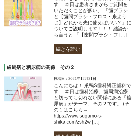
す！ 本日は患者さまからご質問を
いただくことが多い、 「歯ブラシ
と【歯間ブラシ・フロス・糸よう
じ】どれから先に使えばいい？」に
ついてご説明します！！！ 結論か
ら言うと 「【歯間ブラシ・フ […]
続きを読む
歯周病と糖尿病の関係 その２
投稿日：2021年12月21日
こんにちは！ 巣鴨S歯科矯正歯科で
す！ 本日は歯科治療、歯周病治療
と切っても切れない関係にある「糖
尿病」がテーマ、その２です。 (そ
の１はこちら→
https://www.sugamo-s-
shika.com/zsh2w […]